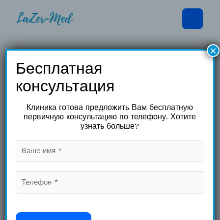
Перейти
к
содержимому
×
Бесплатная
консультация
Ангиомы
Клиника готова предложить Вам бесплатную
первичную консультацию по телефону. Хотите
узнать больше?
Красные
точки
на
теле
Красные точки на теле