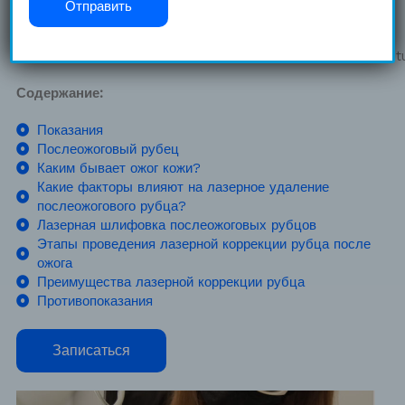
преумножить Вашу настоящую красоту и сохранить
здоровье.
Lazer
—
Med
является официальным
подразделением
Coolaser
Clinic
в
Valikhnovski
Surgey
Instit
Содержание:
Показания
Послеожоговый рубец
Каким бывает ожог кожи?
Какие факторы влияют на лазерное удаление
послеожогового рубца?
Лазерная шлифовка послеожоговых рубцов
Этапы проведения лазерной коррекции рубца после
ожога
Преимущества лазерной коррекции рубца
Противопоказания
Записаться