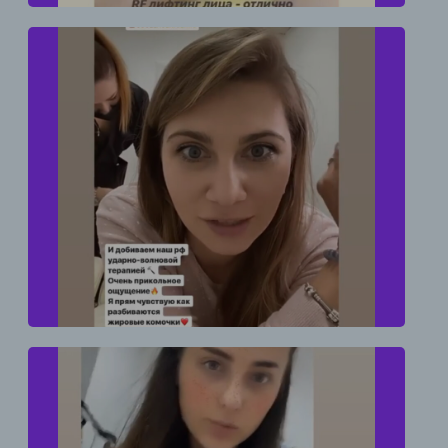
И добиваем наш рф ударно-волновой
терапией. Очень прикольное ощущение. Я
прям чувствую как разбиваются жировые
комочки