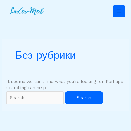
Skip
Search
to
for:
content
Без рубрики
It seems we can’t find what you’re looking for. Perhaps
searching can help.