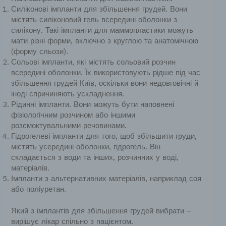
Силіконові імпланти для збільшення грудей. Вони
містять силіконовий гель всередині оболонки з
силікону. Такі імпланти для маммопластики можуть
мати різні форми, включно з круглою та анатомічною
(форму сльози).
Сольові імпланти, які містять сольовий розчин
всередині оболонки. Їх використовують рідше під час
збільшення грудей Київ, оскільки вони недовговічні й
іноді спричиняють ускладнення.
Рідинні імпланти. Вони можуть бути наповнені
фізіологічним розчином або іншими
розсмоктувальними речовинами.
Гідрогелеві імпланти для того, щоб збільшити груди,
містять усередині оболонки, гідрогель. Він
складається з води та інших, розчинних у воді,
матеріалів.
Імпланти з альтернативних матеріалів, наприклад соя
або поліуретан.
Який з імплантів для збільшення грудей вибрати –
вирішує лікар спільно з пацієнтом.