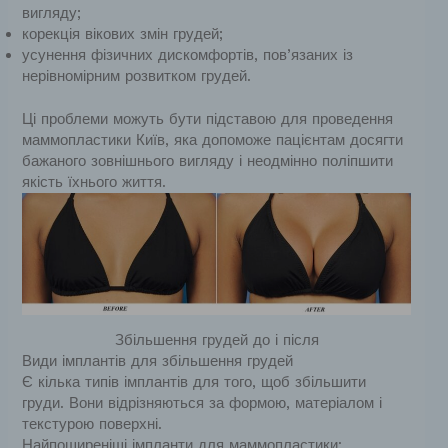
вигляду;
корекція вікових змін грудей;
усунення фізичних дискомфортів, пов’язаних із
нерівномірним розвитком грудей.
Ці проблеми можуть бути підставою для проведення
маммопластики Київ, яка допоможе пацієнтам досягти
бажаного зовнішнього вигляду і неодмінно поліпшити
якість їхнього життя.
Збільшення грудей до і після
Види імплантів для збільшення грудей
Є кілька типів імплантів для того, щоб збільшити
груди. Вони відрізняються за формою, матеріалом і
текстурою поверхні.
Найпоширеніші імпланти для маммопластики: