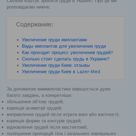
Скільки коштує зробити груди в Україні? Про це ми
розповідаємо нижче.
Содержание:
Увеличение груди имплантами
Виды имплантов для увеличения груди
Как проходит процесс увеличения грудей?
Сколько стоит сделать грудь в Украине?
Увеличение груди Киев: отзывы
Увеличение груди Киев в Lazer-Med
За допомогою маммопластики вирішується дуже
багато завдань, а конкретніше:
збільшення об’єму грудей;
корекція асиметрії грудей;
виправлення грудей після втрати ваги або вагітності;
корекція форми та контурів грудей;
відновлення грудей після мастектомії;
поліпшення пропорцій тіла і загального зовнішнього