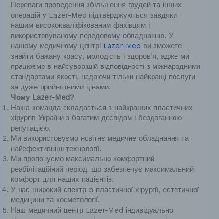
Переваги проведення збільшення грудей та інших
операцій у Lazer-Med підтверджуються завдяки
нашим висококваліфікованим фахівцям і
використовуваному передовому обладнанню. У
нашому медичному центрі
Lazer-Med
ви зможете
знайти бажану красу, молодість і здоров’я, адже ми
працюємо в найсуворішій відповідності з міжнародними
стандартами якості, надаючи тільки найкращі послуги
за дуже прийнятними цінами.
Чому Lazer-Med?
Наша команда складається з найкращих пластичних
хірургів України з багатим досвідом і бездоганною
репутацією.
Ми використовуємо новітнє медичне обладнання та
найефективніші технології.
Ми пропонуємо максимально комфортний
реабілітаційний період, що забезпечує максимальний
комфорт для наших пацієнтів.
У нас широкий спектр із пластичної хірургії, естетичної
медицини та косметології.
Наш медичний центр Lazer-Med індивідуально