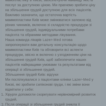
мамопластику в Києві, забезпечуючи найвищу якість
послуг за доступною ціною. Ми прагнемо зробити ціну
на збільшення грудей доступною для всіх пацієнтів.
Важливо зазначити, що остаточна вартість
маммопластики Київ може змінюватися залежно від
різних чинників, включно зі складністю процедури зі
збільшення грудей, індивідуальними потребами
пацієнта та обраними методами лікування.
Наша команда лікарів Lazer-Med готова
запропонувати вам детальну консультацію щодо
маммопластики Київ та обговорити всі аспекти
процедури, звісно ж включно з узгодженням ціни на
збільшення грудей Київ, щоб забезпечити наших
пацієнтів найкращими умовами та результатами від
операції зі збільшення грудей.
Збільшення грудей Київ: відгуки
Ми поспілкувалися з пацієнтами клініки Lazer-Med у
Києві, які зробили силіконові груди, і які зміни вони
відмітили у себе:
Хірурги допомогли скорегувати нерівномірний розвиток
грудей.
Після операції зі збільшення грудей зникла її